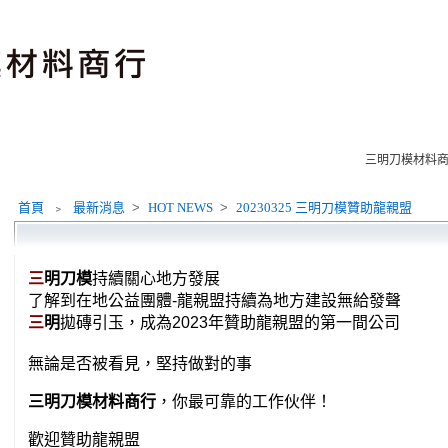
三明刀模材料商行
首頁
﹥
最新消息
>
HOT NEWS
>
20230325 三明刀模贊助龍親盟
三
明刀模
持續關心地方發展
了解到在地公益團體-龍親盟持續為地方建設無給發聲
三
明
拋磚引玉，成為2023年贊助龍親盟的第一間公司
無論是否被看見，
堅持做對的事
三明刀模材料商行
，你最可靠的工作伙伴！
歡迎贊助龍親盟