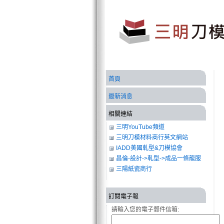
首頁
最新消息
相關連結
三明YouTube頻道
三明刀模材料商行英文網站
IADD美國軋型&刀模協會
昌倫-設計->軋型->成品一條龍服
務
三陽紙瓷商行
訂閱電子報
請輸入您的電子郵件信箱: