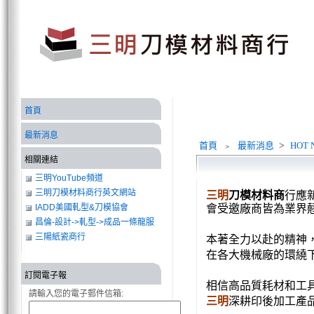
首頁
最新消息
首頁
﹥
最新消息
>
HOT 
相關連結
三明YouTube頻道
三明刀模材料商行英文網站
三明
刀模
材料商
行應
IADD美國軋型&刀模協會
會
受邀廠商皆為業界
昌倫-設計->軋型->成品一條龍服
務
三陽紙瓷商行
本著全力以赴的精神
在各大機械廠的環繞
訂閱電子報
相信高品質耗材和工
請輸入您的電子郵件信箱:
三明
深耕印後加工產