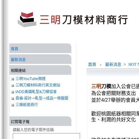
首頁
最新消息
首頁
﹥
最新消息
>
HOT 
相關連結
三明YouTube頻道
三明刀模材料商行英文網站
三明
刀模
加入公會已
IADD美國軋型&刀模協會
為公會把關財務支出
昌倫-設計->軋型->成品一條龍服
並於
4/27
舉辦的會員
務
三陽紙瓷商行
歡迎桃園紙器相關同
生、利潤的共好文化
訂閱電子報
請輸入您的電子郵件信箱: