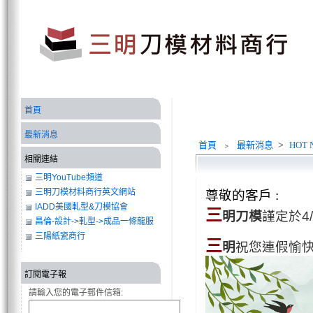
首頁
最新消息
首頁
﹥
最新消息
>
HOT 
相關連結
三明YouTube頻道
三明刀模材料商行英文網站
尊敬的客戶 :
IADD美國軋型&刀模協會
三
明刀模
謹定於
4
昌倫-設計->軋型->成品一條龍服
務
三陽紙瓷商行
三
明
祝您連假愉
訂閱電子報
請輸入您的電子郵件信箱: