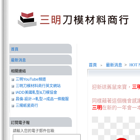
首頁
最新消息
首頁
﹥
最新消息
>
HOT 
相關連結
三明YouTube頻道
三明刀模材料商行英文網站
迎新送舊鼠來寶，
三
IADD美國軋型&刀模協會
昌倫-設計->軋型->成品一條龍服
同樣藉著這個機會感
務
三陽紙瓷商行
三明
在新的一年會一
訂閱電子報
請輸入您的電子郵件信箱: