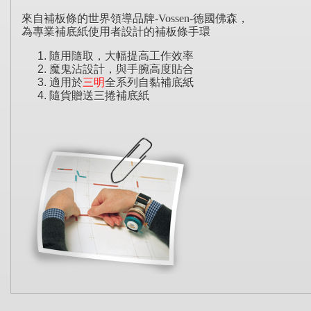
來自補板條的世界領導品牌
-Vossen-
德國佛森，
為專業補底紙使用者設計的補板條手環
隨用隨取，大幅提高工作效率
魔鬼沾設計，與手腕高度貼合
適用於
三明
全系列自黏補底紙
隨貨贈送三捲補底紙