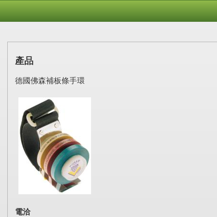
產品
德國佛森補板條手環
電洽