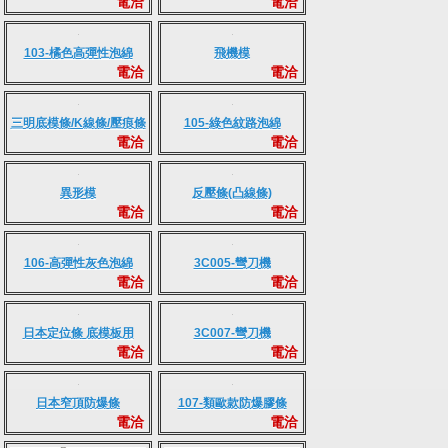
電洽
電洽
103-橘色高彈性泡綿
飛機模
電洽
電洽
三明底模條/K線條/壓痕條
105-綠色紋路泡綿
電洽
電洽
異形模
反壓條(凸線條)
電洽
電洽
106-高彈性灰色泡綿
3C005-彎刀機
電洽
電洽
日本定位條 底模板用
3C007-彎刀機
電洽
電洽
日本窄頂防爆條
107-類歐款防爆膠條
電洽
電洽