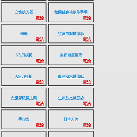
日本製造自黏補底鋼帶
矯直棒
電洽
電洽
順發零件
德國佛森自黏補底紙
電洽
電洽
立塊拔刀器
德國佛森補板條手環
電洽
電洽
鋸條
特選自黏補底紙
電洽
電洽
A7-刀模槌
自黏補底鋼帶
電洽
電洽
A5-刀模槌
白色沾水補底紙
電洽
電洽