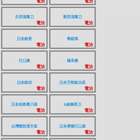
黑色雙層雙胞胎吸嘴
米白雙層平吸嘴
電洽
電洽
魚叉型清廢刀
黑色三層有點吸嘴
電洽
電洽
爪型清廢刀
新型清廢刀
電洽
電洽
日本銳剪
整紙塊
電洽
電洽
打口棒
矯直棒
電洽
電洽
日本銳切
日本手割板治具
電洽
電洽