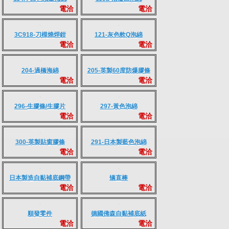
電洽
3C010-多功能矮刀專用
3C014-氣動打橋鳥嘴機
電洽
電洽
機
114A-白色頂級海綿
119a-清廢區泡綿
電洽
電洽
3C918-刀模燒焊鉗
121-灰色軟Q泡綿
電洽
電洽
204-過橋海綿
205-英製60度防爆膠條
電洽
電洽
296-生膠條/生膠片
297-黃色泡綿
電洽
電洽
300-英製貼窗膠條
291-日本製藍色泡綿
電洽
電洽