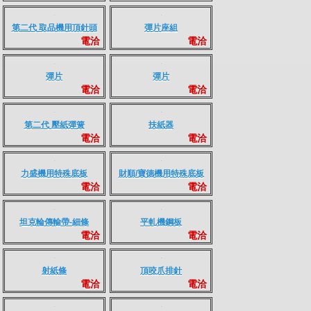
上膠刀
平軋機膠輪毛輪
電洽
電洽
波浪刀
各式平軋機用牙片
電洽
電洽
第二代 取品機用頂針頭
彈片座組
電洽
電洽
彈片
彈片
電洽
電洽
第二代 壓紙彈簧
扶紙器
電洽
電洽
力盛機用特殊底板
財順/寶德機用特殊底板
電洽
電洽