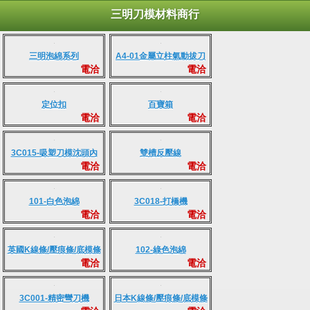
三明刀模材料商行
三明泡綿系列
A4-01金屬立柱氣動拔刀
電洽
電洽
器
定位扣
百寶箱
電洽
電洽
3C015-吸塑刀模沈頭內
雙槽反壓線
電洽
電洽
倒角機
101-白色泡綿
3C018-打橋機
電洽
電洽
英國K線條/壓痕條/底模條
102-綠色泡綿
電洽
電洽
3C001-精密彎刀機
日本K線條/壓痕條/底模條