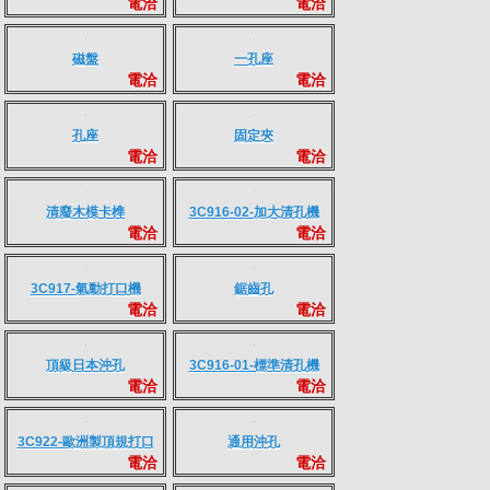
長中短條
基準塊-1
電洽
電洽
上下針
基準塊-2
電洽
電洽
磁盤
一孔座
電洽
電洽
孔座
固定夾
電洽
電洽
清廢木模卡榫
3C916-02-加大清孔機
電洽
電洽
3C917-氣動打口機
鋸齒孔
電洽
電洽