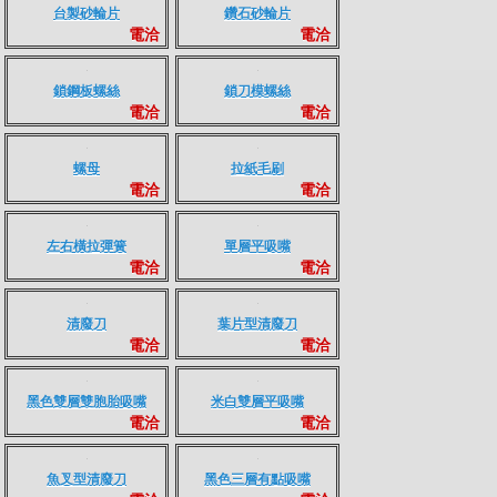
坦克輪傳輸帶-細條
平軋機鋼板
電洽
電洽
射紙條
頂咬爪排針
電洽
電洽
台製砂輪片
鑽石砂輪片
電洽
電洽
鎖鋼板螺絲
鎖刀模螺絲
電洽
電洽
螺母
拉紙毛刷
電洽
電洽
左右橫拉彈簧
單層平吸嘴
電洽
電洽
清廢刀
葉片型清廢刀
電洽
電洽