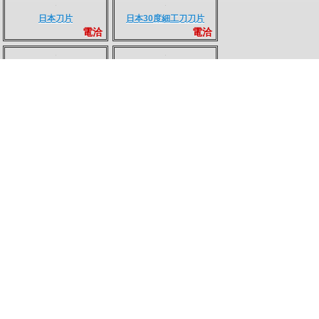
日本急救磨刀器
k線條剪刀
電洽
電洽
台灣製防滑手套
日本彈簧打口器
電洽
電洽
日本刀片
日本30度細工刀刀片
電洽
電洽
日本製刮刀
手指套
電洽
電洽
底板專用海綿砂紙
大小漿糊刷
電洽
電洽
拉簧
貼窗機膠條
電洽
電洽
隔紙插梢
磁鐵 & 鐵片