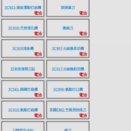
頂級日本沖孔
3C916-01-標準清孔機
電洽
電洽
3C922-歐洲製頂規打口
通用沖孔
電洽
電洽
機
3C921-新款電動打紙機
脫姆遜刀
電洽
電洽
3C919-手持清孔機
微齒刀
電洽
電洽
3C920清板機
3C907-K線條直切機
電洽
電洽
日本快速開刀貼
3C017-K線條斜切機
電洽
電洽
3C561-開槽打樣機
3C906-氣動打口機