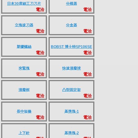
台灣製防滑手套
牛皮沾水補底紙
電洽
電洽
手指套
日本刀片
電洽
電洽
日本30度細工刀刀片
分模器
電洽
電洽
立塊拔刀器
分盒器
電洽
電洽
塑膠螺絲
BOBST 博士特SP106SE
電洽
電洽
清廢框
夾緊塊
快速清廢球
電洽
電洽
清廢框
凸型固定架
電洽
電洽