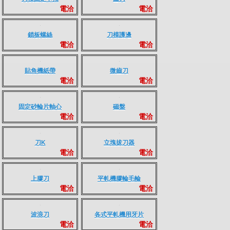
電洽
電洽
3C910-氣動打紙機
英國EMG 平模用特殊刀
電洽
電洽
系列
刀模固定卡扣
齒刀
電洽
電洽
鎖板螺絲
刀模護邊
電洽
電洽
貼角機紙帶
微齒刀
電洽
電洽
固定砂輪片軸心
磁盤
電洽
電洽
刀K
立塊拔刀器
電洽
電洽