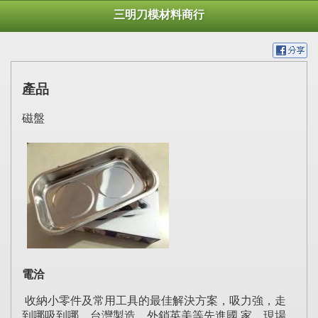
三明刀模材料商行
產品
磁盤
電洽
收納小零件及常用工具的最佳解決方案，
吸力強，走
到哪吸到哪
，
台灣製造，外銷英美等先進國 家
，
現場