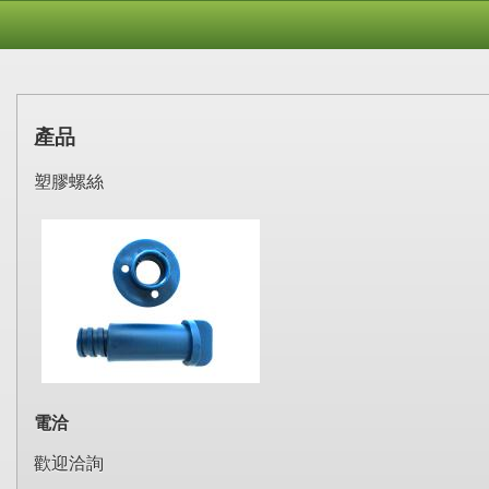
產品
塑膠螺絲
電洽
歡迎洽詢