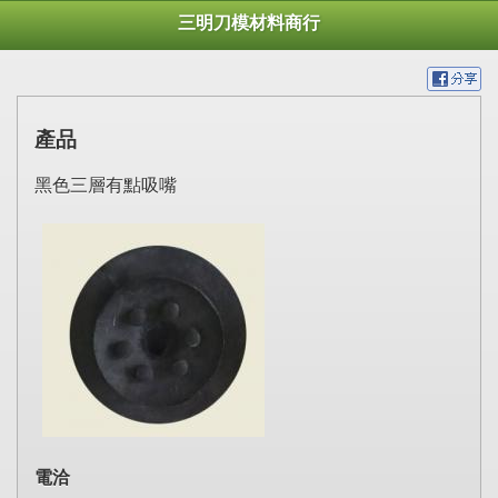
三明刀模材料商行
產品
黑色三層有點吸嘴
電洽