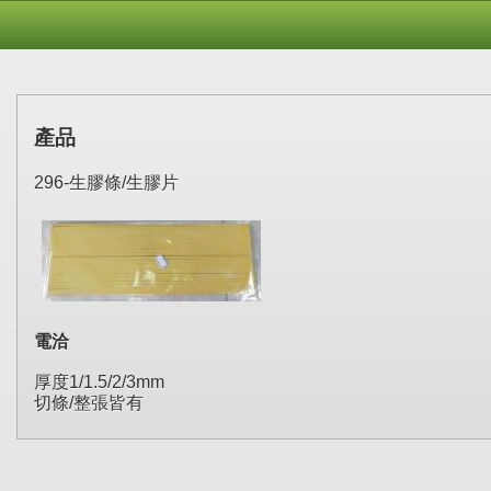
產品
296-生膠條/生膠片
電洽
厚度1/1.5/2/3mm
切條/整張皆有