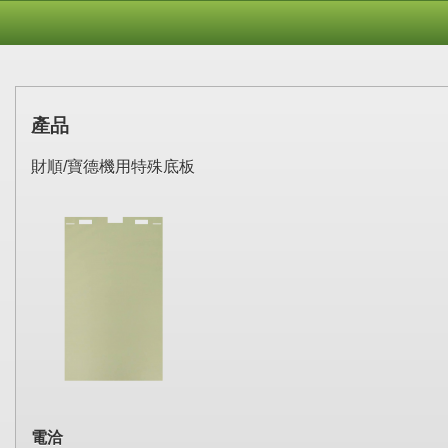
產品
財順/寶德機用特殊底板
電洽