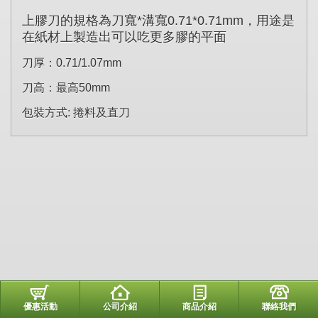
上膠刀的規格為刀寬
*
溝寬
0.71*0.71mm
，用途是
在紙材上製造出可以吃更多膠的平面
刀厚：
0.71/1.07mm
刀高：最高
50mm
包裝方式
:
捲料及直刀
優惠活動
公司介紹
商品介紹
聯絡我們