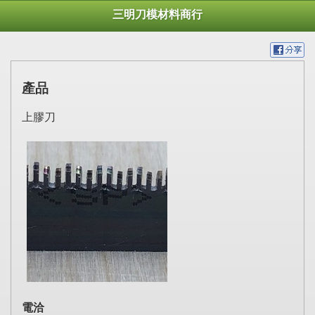
三明刀模材料商行
產品
上膠刀
電洽