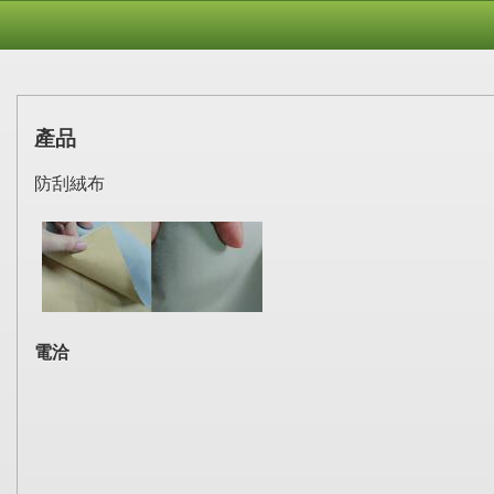
產品
防刮絨布
電洽