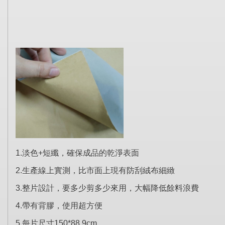
1.淡色+短纖，確保成品的乾淨表面
2.生產線上實測，比市面上現有防刮絨布細緻
3.整片設計，要多少剪多少來用，大幅降低餘料浪費
4.帶有背膠，使用超方便
5.每片尺寸150*88.9cm