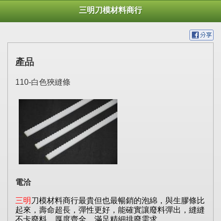
三明刀模材料商行
產品
110-白色狹縫條
電洽
三明
刀模材料商行最貴但也最暢銷的泡綿，與生膠條比
起來，壽命超長，彈性更好，能確實讓廢料彈出，縫縫
不卡廢料，厚度齊全，滿足精細排廢需求