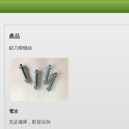
產品
鎖刀模螺絲
電洽
充足備庫，歡迎洽詢