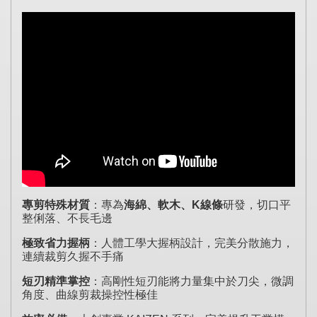
專剪特殊材質
：專為
海綿、軟木、K線條
研發，切口平
整俐落、不長毛邊
極致省力握柄
：人體工學大握柄設計，完美分散施力，
連續裁剪久握不手痛
短刃精準掌控
：高剛性短刃能將力量集中於刀尖，微調
角度、曲線剪裁操控性極佳