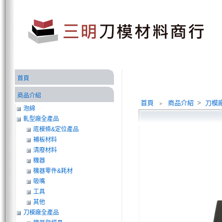
首頁
商品介紹
首頁
﹥
商品介紹
>
刀模
泡綿
軋型廠全產品
底模條&定位產品
補板材料
清廢材料
機器
機器零件&耗材
吸嘴
工具
其他
刀模廠全產品