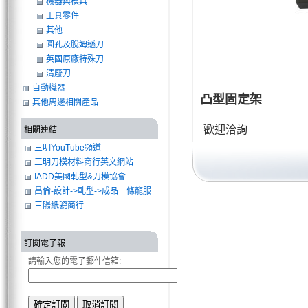
機器與模具
工具零件
其他
圓孔及脫姆遜刀
英國原廠特殊刀
清廢刀
自動機器
凸型固定架
其他周邊相關產品
歡迎洽詢
相關連結
三明YouTube頻道
三明刀模材料商行英文網站
IADD美國軋型&刀模協會
昌倫-設計->軋型->成品一條龍服
務
三陽紙瓷商行
訂閱電子報
請輸入您的電子郵件信箱: