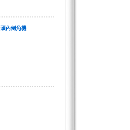
模沈頭內倒角機