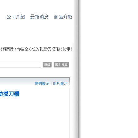
公司介紹
最新消息
商品介紹
你最全方位的軋型/刀模耗材伙伴！
條列顯示
|
圖片顯示
氣動拔刀器