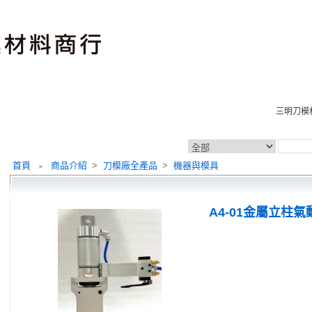
三明刀模材料商行，
首頁
﹥
商品介紹
>
刀模廠全產品
>
機器與模具
A4-01金屬立柱