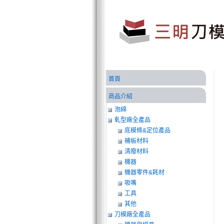
首頁
商品介紹
泡綿
軋型廠全產品
底模條&定位產品
補板材料
清廢材料
機器
機器零件&耗材
吸嘴
工具
其他
刀模廠全產品