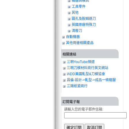
機器與模具
工具零件
其他
圓孔及脫姆遜刀
英國原廠特殊刀
清廢刀
自動機器
其他周邊相關產品
相關連結
三明YouTube頻道
三明刀模材料商行英文網站
IADD美國軋型&刀模協會
昌倫-設計->軋型->成品一條龍服
務
三陽紙瓷商行
訂閱電子報
請輸入您的電子郵件信箱: