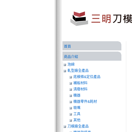
首頁
商品介紹
泡綿
軋型廠全產品
底模條&定位產品
補板材料
清廢材料
機器
機器零件&耗材
吸嘴
工具
其他
刀模廠全產品