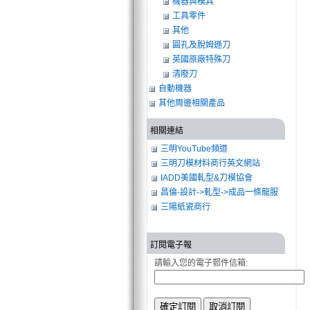
機器與模具
工具零件
其他
圓孔及脫姆遜刀
英國原廠特殊刀
清廢刀
自動機器
其他周邊相關產品
相關連結
三明YouTube頻道
三明刀模材料商行英文網站
IADD美國軋型&刀模協會
昌倫-設計->軋型->成品一條龍服
務
三陽紙瓷商行
訂閱電子報
請輸入您的電子郵件信箱: