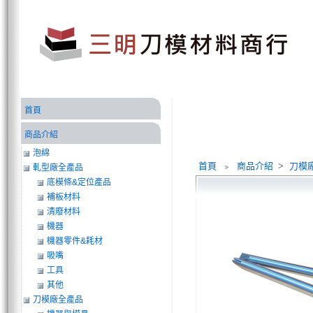
首頁
商品介紹
泡綿
首頁
﹥
商品介紹
>
刀模
軋型廠全產品
底模條&定位產品
補板材料
清廢材料
機器
機器零件&耗材
吸嘴
工具
其他
刀模廠全產品