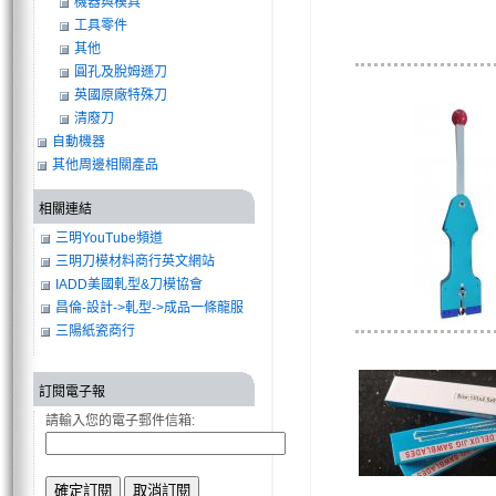
機器與模具
工具零件
其他
圓孔及脫姆遜刀
英國原廠特殊刀
清廢刀
自動機器
其他周邊相關產品
相關連結
三明YouTube頻道
三明刀模材料商行英文網站
IADD美國軋型&刀模協會
昌倫-設計->軋型->成品一條龍服
務
三陽紙瓷商行
訂閱電子報
請輸入您的電子郵件信箱: