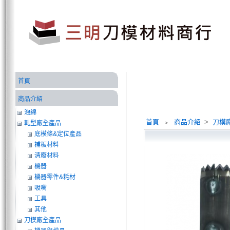
首頁
商品介紹
泡綿
首頁
﹥
商品介紹
>
刀模
軋型廠全產品
底模條&定位產品
補板材料
清廢材料
機器
機器零件&耗材
吸嘴
工具
其他
刀模廠全產品