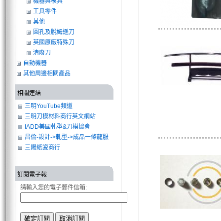
機器與模具
工具零件
其他
圓孔及脫姆遜刀
英國原廠特殊刀
清廢刀
自動機器
其他周邊相關產品
相關連結
三明YouTube頻道
三明刀模材料商行英文網站
IADD美國軋型&刀模協會
昌倫-設計->軋型->成品一條龍服
務
三陽紙瓷商行
訂閱電子報
請輸入您的電子郵件信箱: