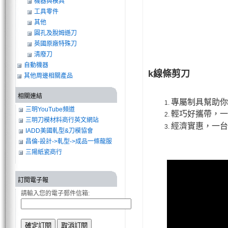
機器與模具
工具零件
其他
圓孔及脫姆遜刀
英國原廠特殊刀
清廢刀
自動機器
k線條剪刀
其他周邊相關產品
相關連結
專屬制具幫助你
三明YouTube頻道
輕巧好攜帶，一
三明刀模材料商行英文網站
經濟實惠，一台
IADD美國軋型&刀模協會
昌倫-設計->軋型->成品一條龍服
務
三陽紙瓷商行
訂閱電子報
請輸入您的電子郵件信箱: