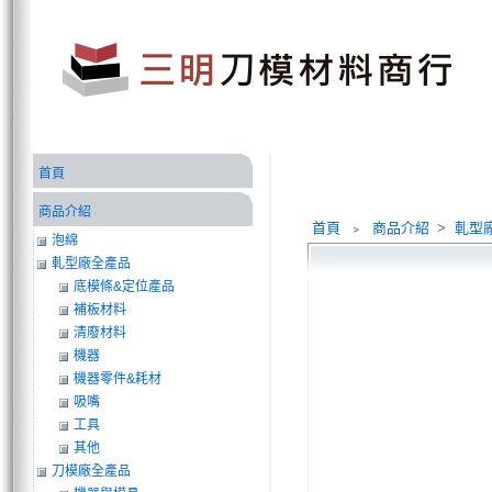
首頁
商品介紹
首頁
﹥
商品介紹
>
軋型
泡綿
軋型廠全產品
底模條&定位產品
補板材料
清廢材料
機器
機器零件&耗材
吸嘴
工具
其他
刀模廠全產品