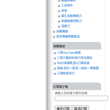
機器與模具
工具零件
其他
圓孔及脫姆遜刀
英國原廠特殊刀
清廢刀
自動機器
其他周邊相關產品
相關連結
三明YouTube頻道
三明刀模材料商行英文網站
IADD美國軋型&刀模協會
昌倫-設計->軋型->成品一條龍服
務
三陽紙瓷商行
訂閱電子報
請輸入您的電子郵件信箱: