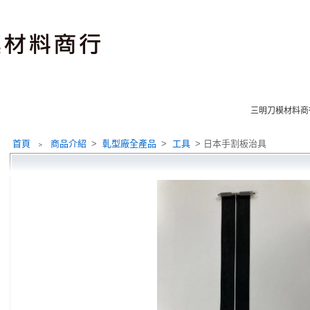
三明刀模材
首頁
﹥
商品介紹
>
軋型廠全產品
>
工具
> 日本手割板治具