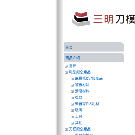
首頁
商品介紹
泡綿
軋型廠全產品
底模條&定位產品
補板材料
清廢材料
機器
機器零件&耗材
吸嘴
工具
其他
刀模廠全產品