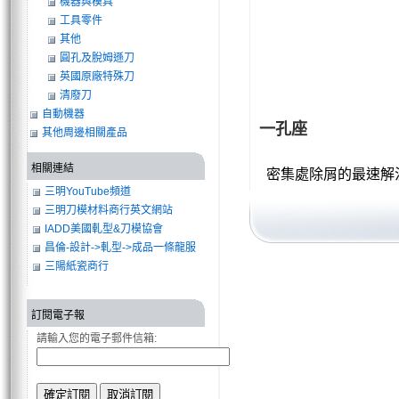
機器與模具
工具零件
其他
圓孔及脫姆遜刀
英國原廠特殊刀
清廢刀
自動機器
一孔座
其他周邊相關產品
相關連結
密集處除屑的最速解
三明YouTube頻道
三明刀模材料商行英文網站
IADD美國軋型&刀模協會
昌倫-設計->軋型->成品一條龍服
務
三陽紙瓷商行
訂閱電子報
請輸入您的電子郵件信箱: