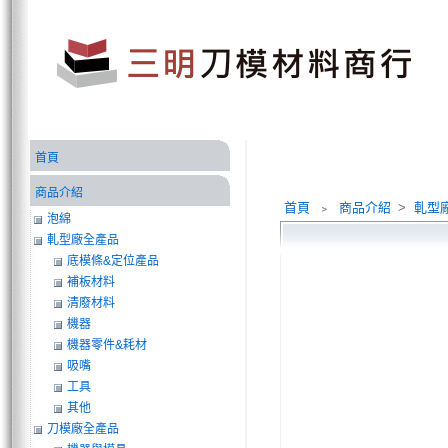
首頁
商品介紹
首頁
﹥
商品介紹
>
軋型
泡綿
軋型廠全產品
底模條&定位產品
補板材料
清廢材料
機器
機器零件&耗材
吸嘴
工具
其他
刀模廠全產品