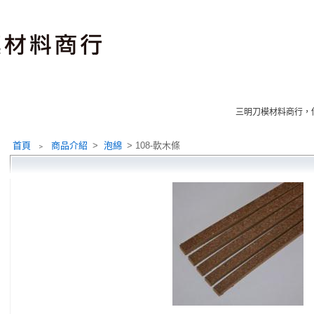
三明刀模材料商行
首頁
﹥
商品介紹
>
泡綿
> 108-軟木條