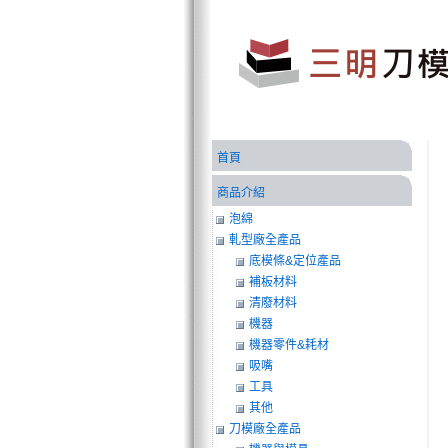
首頁
商品介紹
泡綿
軋型廠全產品
底模條&定位產品
補板材料
清廢材料
機器
機器零件&耗材
吸嘴
工具
其他
刀模廠全產品