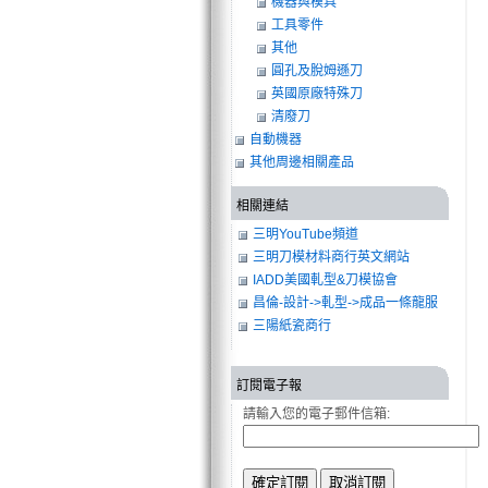
機器與模具
工具零件
其他
圓孔及脫姆遜刀
英國原廠特殊刀
清廢刀
自動機器
其他周邊相關產品
相關連結
三明YouTube頻道
三明刀模材料商行英文網站
IADD美國軋型&刀模協會
昌倫-設計->軋型->成品一條龍服
務
三陽紙瓷商行
訂閱電子報
請輸入您的電子郵件信箱: